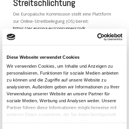
Streitschlichtung
Die Europäische Kommission stellt eine Plattform
zur Online-Streitbeilegung (OS) bereit:
https://ec.europa.eu/consumers/odr
.
Unsere E-Mail-Adresse finden Sie oben im
Impressum.
Wir sind nicht bereit oder verpflichtet, an
Diese Webseite verwendet Cookies
Streitbeilegungsverfahren vor einer
Wir verwenden Cookies, um Inhalte und Anzeigen zu
Verbraucherschlichtungsstelle teilzunehmen.
personalisieren, Funktionen für soziale Medien anbieten
Haftung für Inhalte
zu können und die Zugriffe auf unsere Website zu
analysieren. Außerdem geben wir Informationen zu Ihrer
Als Diensteanbieter sind wir gemäß § 7 Abs.1 TMG
Verwendung unserer Website an unsere Partner für
für eigene Inhalte auf diesen Seiten nach den
soziale Medien, Werbung und Analysen weiter. Unsere
allgemeinen Gesetzen verantwortlich. Nach §§ 8 bis
Partner führen diese Informationen möglicherweise mit
10 TMG sind wir als Diensteanbieter jedoch nicht
weiteren Daten zusammen, die Sie ihnen bereitgestellt
verpflichtet, übermittelte oder gespeicherte
haben oder die sie im Rahmen Ihrer Nutzung der Dienste
fremde Informationen zu überwachen oder nach
gesammelt haben. Sie geben Einwilligung zu unseren